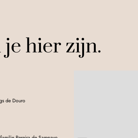
e hier zijn.
angs de Douro
n familie Pereira de Sampayo