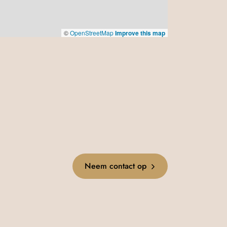
©
OpenStreetMap
Improve this map
Neem contact op