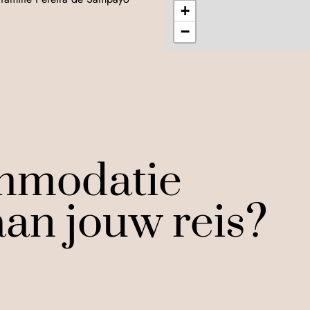
+
−
mmodatie
an jouw reis?