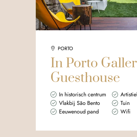
PORTO
In Porto Galle
Guesthouse
In historisch centrum
Artisti
Vlakbij São Bento
Tuin
Eeuwenoud pand
Wifi