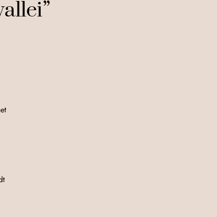
allei”
et
dt