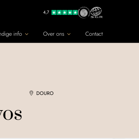
4,7
dige info
Over ons
Contact
DOURO
vos