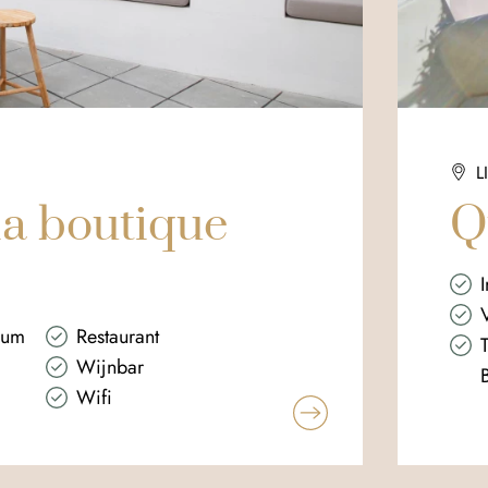
L
ia boutique
Q
trum
Restaurant
Wijnbar
Wifi