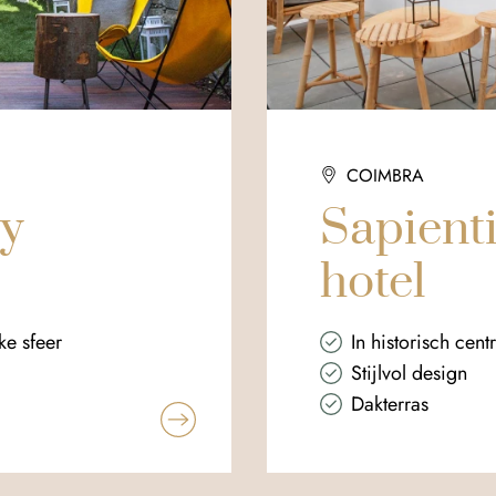
COIMBRA
ry
Sapient
hotel
eke sfeer
In historisch cen
Stijlvol design
Dakterras