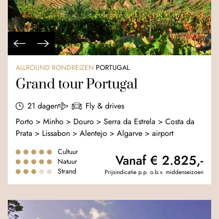
ALLROUND RONDREIZEN
PORTUGAL
Grand tour Portugal
21 dagen
Fly & drives
Porto > Minho > Douro > Serra da Estrela > Costa da
Prata > Lissabon > Alentejo > Algarve > airport
Cultuur
Vanaf € 2.825,-
Natuur
Strand
Prijsindicatie p.p. o.b.v. middenseizoen