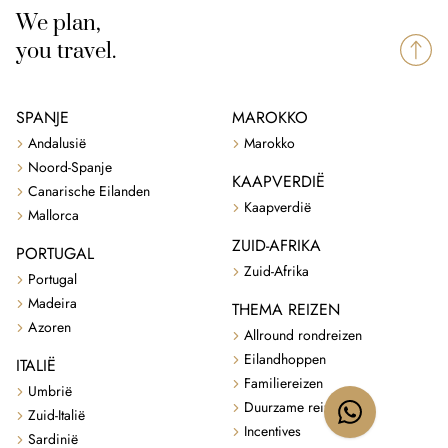
We plan,
you travel.
SPANJE
MAROKKO
Andalusië
Marokko
Noord-Spanje
KAAPVERDIË
Canarische Eilanden
Kaapverdië
Mallorca
ZUID-AFRIKA
PORTUGAL
Zuid-Afrika
Portugal
Madeira
THEMA REIZEN
Azoren
Allround rondreizen
Eilandhoppen
ITALIË
Familiereizen
Umbrië
Duurzame reizen
Zuid-Italië
Incentives
Sardinië