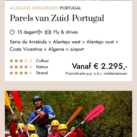
ALLROUND RONDREIZEN
PORTUGAL
Parels van Zuid-Portugal
15 dagen
Fly & drives
Serra da Arrabida > Alentejo west > Alentejo oost >
Costa Vicentina > Algarve > airport
Cultuur
Vanaf € 2.295,-
Natuur
Strand
Prijsindicatie p.p. o.b.v. middenseizoen