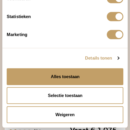
Statistieken
Marketing
Details tonen
INCENTIVES
PORTUGAL
Alles toestaan
Groeps- en incentivereis
Lissabon
Selectie toestaan
3 dagen
Fly & drives
Lissabon > Fietstour Lissabon > Dagtour Sintra > airport
Weigeren
Cultuur
Vanaf € 1.075,-