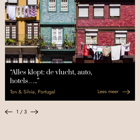
“Alles klopt: de vlucht, auto,
hotels…..”
Lees meer
Ton & Silvia, Portugal
1
/
3