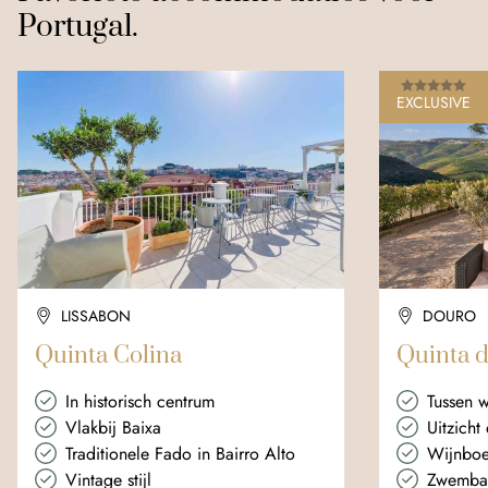
Portugal.
EXCLUSIVE
LISSABON
DOURO
Quinta Colina
Quinta d
In historisch centrum
Tussen 
Vlakbij Baixa
Uitzicht
Traditionele Fado in Bairro Alto
Wijnboe
Vintage stijl
Zwemba