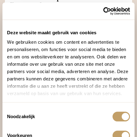
Portugal
12 dagen
Fly & drives
Porto > Minho > Serra da Estrela > Alentejo > Lissabon
Deze website maakt gebruik van cookies
> airport
We gebruiken cookies om content en advertenties te
Cultuur
personaliseren, om functies voor social media te bieden
Vanaf € 1.875,-
Natuur
en om ons websiteverkeer te analyseren. Ook delen we
Strand
Prijsindicatie p.p. o.b.v. middenseizoen
informatie over uw gebruik van onze site met onze
partners voor social media, adverteren en analyse. Deze
partners kunnen deze gegevens combineren met andere
informatie die u aan ze heeft verstrekt of die ze hebben
verzameld op basis van uw gebruik van hun services.
Toestemmingsselectie
Noodzakelijk
Voorkeuren