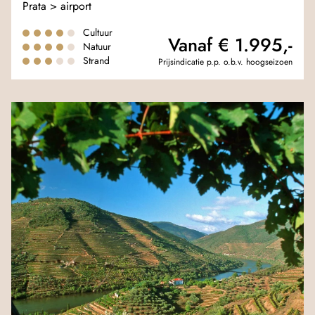
Prata > airport
Cultuur
Vanaf € 1.995,-
Natuur
Strand
Prijsindicatie p.p. o.b.v. hoogseizoen