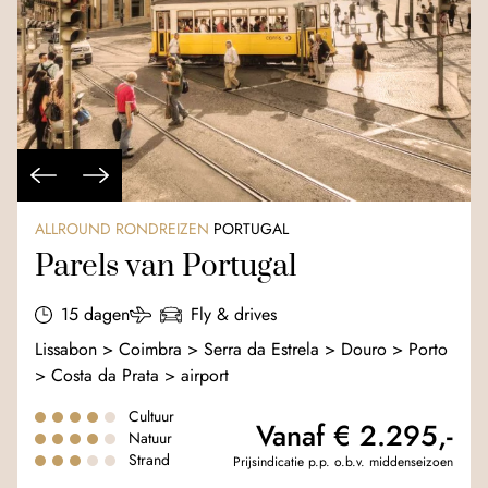
ALLROUND RONDREIZEN
PORTUGAL
Parels van Portugal
15 dagen
Fly & drives
Lissabon > Coimbra > Serra da Estrela > Douro > Porto
> Costa da Prata > airport
Cultuur
Vanaf € 2.295,-
Natuur
Strand
Prijsindicatie p.p. o.b.v. middenseizoen