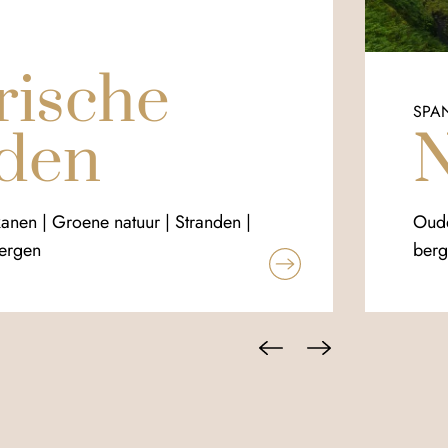
rische
SPA
nden
N
kanen | Groene natuur | Stranden |
Oude
Bergen
berg