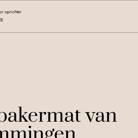
r oprichter
tz
 bakermat van
mmingen.