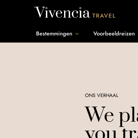
Go to content
Bestemmingen
Voorbeeldreizen
ONS VERHAAL
We pl
you tr