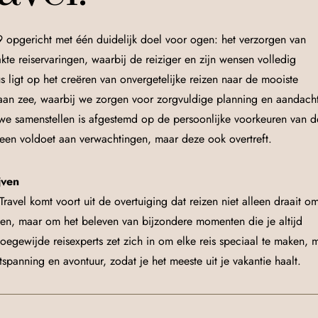
9 opgericht met één duidelijk doel voor ogen: het verzorgen van
e reiservaringen, waarbij de reiziger en zijn wensen volledig
s ligt op het creëren van onvergetelijke reizen naar de mooiste
an zee, waarbij we zorgen voor zorgvuldige planning en aandach
e we samenstellen is afgestemd op de persoonlijke voorkeuren van d
alleen voldoet aan verwachtingen, maar deze ook overtreft.
jven
ravel komt voort uit de overtuiging dat reizen niet alleen draait o
ken, maar om het beleven van bijzondere momenten die je altijd
toegewijde reisexperts zet zich in om elke reis speciaal te maken, 
tspanning en avontuur, zodat je het meeste uit je vakantie haalt.