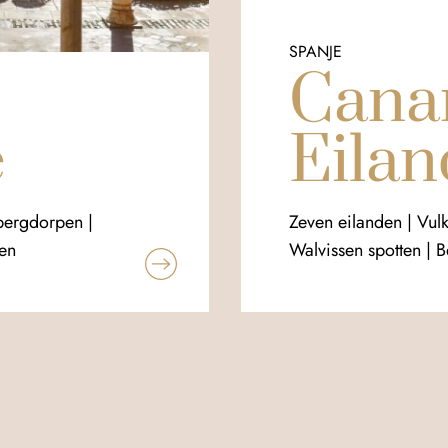
SPANJE
Cana
ë
Eila
bergdorpen |
Zeven eilanden | Vul
en
Walvissen spotten | 