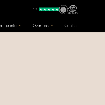
4,7
dige info
Over ons
Contact