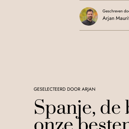
Geschreven doo
Arjan Mauri
GESELECTEERD DOOR ARJAN
Spanje, de
onze beste