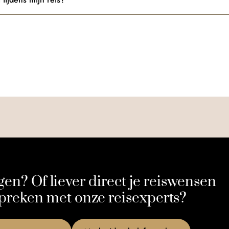
gen? Of liever direct je reiswensen
preken met onze reisexperts?