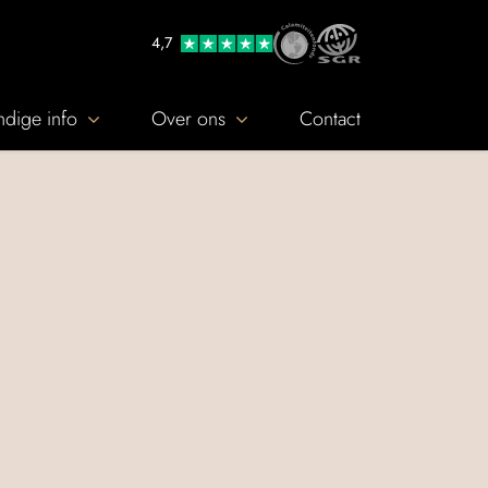
4,7
dige info
Over ons
Contact