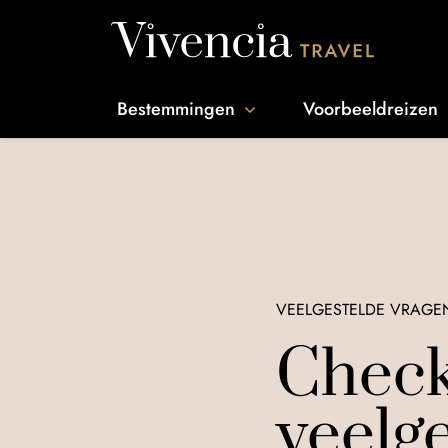
Go to content
Bestemmingen
Voorbeeldreizen
VEELGESTELDE VRAGE
Check
veelg