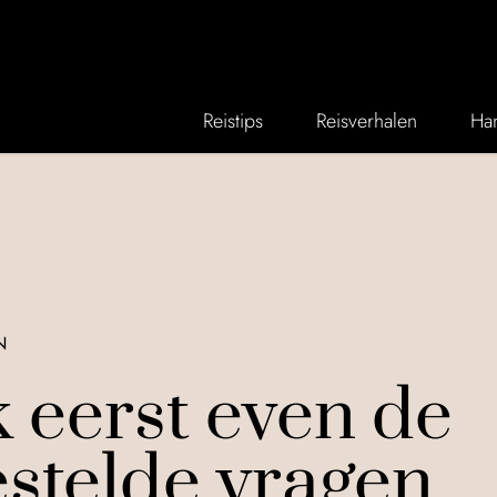
Reistips
Reisverhalen
Han
N
 eerst even de
estelde vragen.