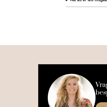
Vra
bes