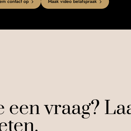
em contact op
Maak video belafspraak
e een vraag? Laa
eten.