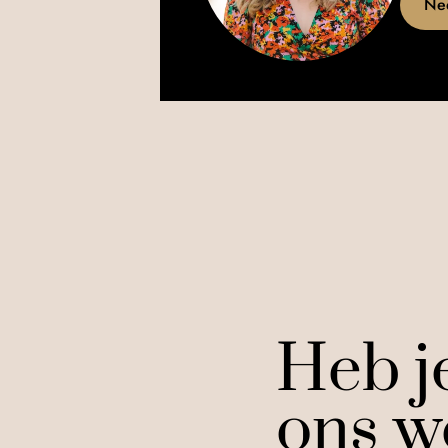
Ne
Heb j
ons w