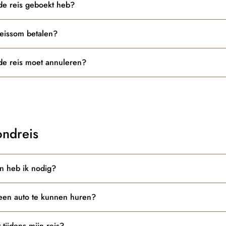
 de reis geboekt heb?
eissom betalen?
 de reis moet annuleren?
ondreis
n heb ik nodig?
een auto te kunnen huren?
 tijdens mijn reis?