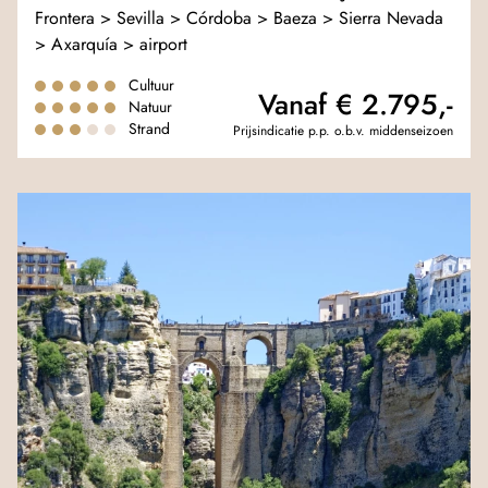
Frontera > Sevilla > Córdoba > Baeza > Sierra Nevada
> Axarquía > airport
Cultuur
Vanaf € 2.795,-
Natuur
Strand
Prijsindicatie p.p. o.b.v. middenseizoen