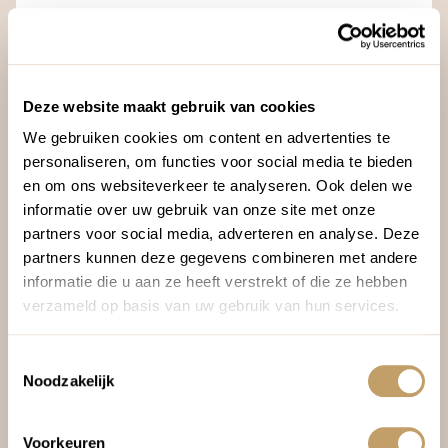
ALLROUND RONDREIZEN
ANDALUSIË
Stedenpracht Andalusië
9 dagen
Fly & drives
Deze website maakt gebruik van cookies
Granada > Córdoba > Sevilla > airport
We gebruiken cookies om content en advertenties te
personaliseren, om functies voor social media te bieden
Cultuur
Vanaf € 1.425,-
Natuur
en om ons websiteverkeer te analyseren. Ook delen we
Strand
Prijsindicatie p.p. o.b.v. middenseizoen
informatie over uw gebruik van onze site met onze
partners voor social media, adverteren en analyse. Deze
partners kunnen deze gegevens combineren met andere
informatie die u aan ze heeft verstrekt of die ze hebben
verzameld op basis van uw gebruik van hun services.
Toestemmingsselectie
Noodzakelijk
Voorkeuren