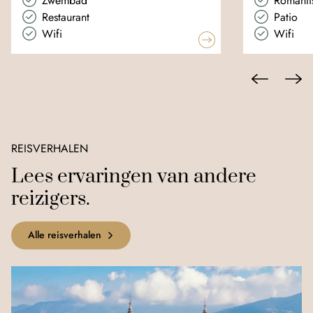
Zwembad
Romanti
Restaurant
Patio
Wifi
Wifi
REISVERHALEN
Lees ervaringen van andere
reizigers.
Alle reisverhalen