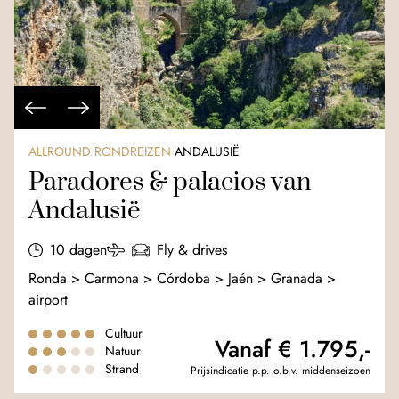
ALLROUND RONDREIZEN
ANDALUSIË
Paradores & palacios van
Andalusië
10 dagen
Fly & drives
Ronda > Carmona > Córdoba > Jaén > Granada >
airport
Cultuur
Vanaf € 1.795,-
Natuur
Strand
Prijsindicatie p.p. o.b.v. middenseizoen