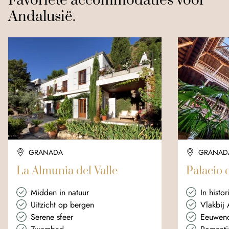
Favoriete accommodaties voor
Andalusië.
GRANADA
GRANAD
La Almunia del Valle
Palacio 
Midden in natuur
In histo
Uitzicht op bergen
Vlakbij
Serene sfeer
Eeuweno