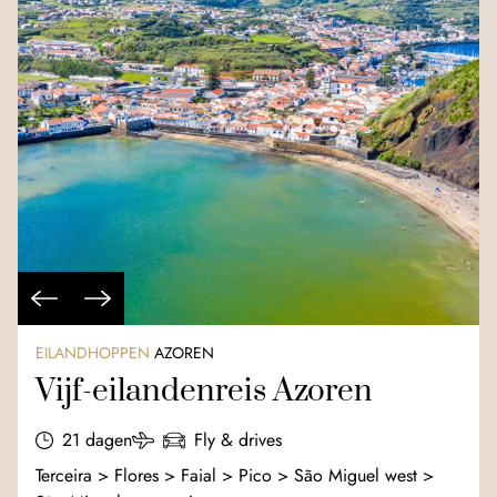
EILANDHOPPEN
AZOREN
Vijf-eilandenreis Azoren
21 dagen
Fly & drives
Terceira > Flores > Faial > Pico > São Miguel west >