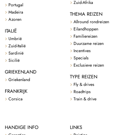
Zuid-Afrika
Portugal
Madeira
THEMA REIZEN
Azoren
Allround rondreizen
Eilandhoppen
ITALIË
Familiereizen
Umbrië
Duurzame reizen
Zuid-Italië
Incentives
Sardinië
Specials
Sicilië
Exclusieve reizen
GRIEKENLAND
TYPE REIZEN
Griekenland
Fly & drives
FRANKRIJK
Roadtrips
Corsica
Train & drive
HANDIGE INFO
LINKS