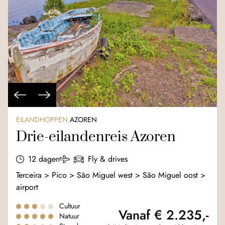
EILANDHOPPEN
AZOREN
Drie-eilandenreis Azoren
12 dagen
Fly & drives
Terceira > Pico > São Miguel west > São Miguel oost >
airport
Cultuur
Vanaf € 2.235,-
Natuur