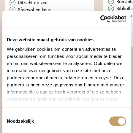
Romanti
Uitzicht op zee
Biblioth
Sfeervol en knus
Honesty
Eigen keuken
Wifi
Zwembad
Tuin
Wifi
Deze website maakt gebruik van cookies
We gebruiken cookies om content en advertenties te
personaliseren, om functies voor social media te bieden
en om ons websiteverkeer te analyseren. Ook delen we
informatie over uw gebruik van onze site met onze
partners voor social media, adverteren en analyse. Deze
partners kunnen deze gegevens combineren met andere
REISVERHALEN
informatie die u aan ze heeft verstrekt of die ze hebben
Lees ervaringen van andere
verzameld op basis van uw gebruik van hun services.
reizigers.
Toestemmingsselectie
Noodzakelijk
Alle reisverhalen