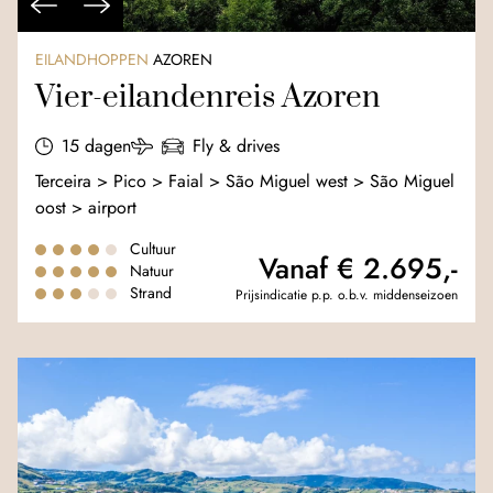
EILANDHOPPEN
AZOREN
Vier-eilandenreis Azoren
15 dagen
Fly & drives
Terceira > Pico > Faial > São Miguel west > São Miguel
oost > airport
Cultuur
Vanaf € 2.695,-
Natuur
Strand
Prijsindicatie p.p. o.b.v. middenseizoen