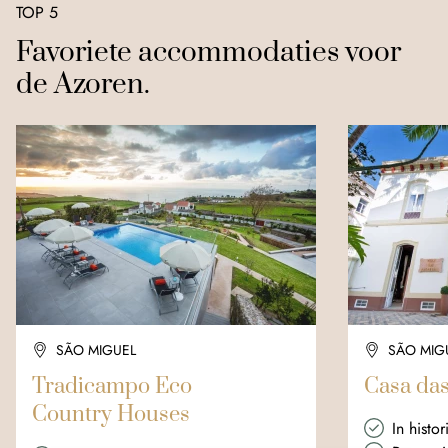
TOP 5
Favoriete accommodaties voor
de Azoren.
SÃO MIGUEL
SÃO MIG
Tradicampo Eco
Casa das
Country Houses
In histo