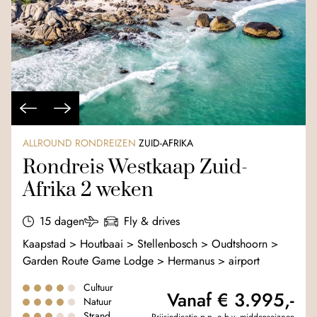
ALLROUND RONDREIZEN
ZUID-AFRIKA
Rondreis Westkaap Zuid-
Afrika 2 weken
15 dagen
Fly & drives
Kaapstad > Houtbaai > Stellenbosch > Oudtshoorn >
Garden Route Game Lodge > Hermanus > airport
Cultuur
Vanaf € 3.995,-
Natuur
Strand
Prijsindicatie p.p. o.b.v. middenseizoen