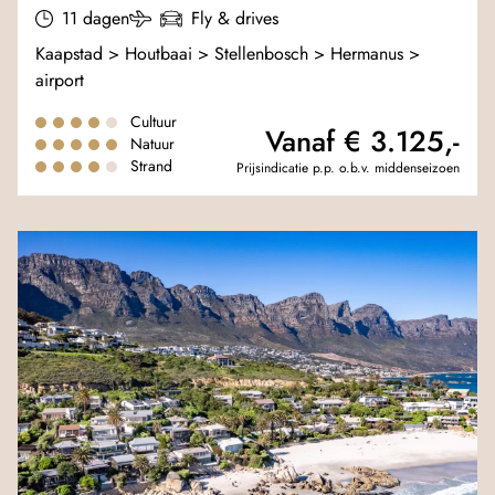
11 dagen
Fly & drives
Kaapstad > Houtbaai > Stellenbosch > Hermanus >
airport
Cultuur
Vanaf € 3.125,-
Natuur
Strand
Prijsindicatie p.p. o.b.v. middenseizoen