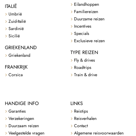
Eilandhoppen
ITALIË
Familiereizen
Umbrië
Duurzame reizen
Zuid-Italië
Incentives
Sardinië
Specials
Sicilië
Exclusieve reizen
GRIEKENLAND
TYPE REIZEN
Griekenland
Fly & drives
FRANKRIJK
Roadtrips
Corsica
Train & drive
HANDIGE INFO
LINKS
Garanties
Reistips
Verzekeringen
Reisverhalen
Duurzaam reizen
Contact
Veelgestelde vragen
Algemene reisvoorwaarden