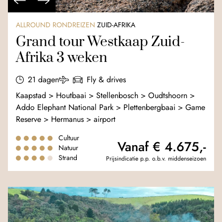
ALLROUND RONDREIZEN
ZUID-AFRIKA
Grand tour Westkaap Zuid-
Afrika 3 weken
21 dagen
Fly & drives
Kaapstad > Houtbaai > Stellenbosch > Oudtshoorn >
Addo Elephant National Park > Plettenbergbaai > Game
Reserve > Hermanus > airport
Cultuur
Vanaf € 4.675,-
Natuur
Strand
Prijsindicatie p.p. o.b.v. middenseizoen