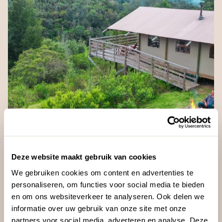
Deze website maakt gebruik van cookies
We gebruiken cookies om content en advertenties te
FAMILIEREIZEN
ZUID-AFRIKA
personaliseren, om functies voor social media te bieden
Familiereis Westkaap Zuid-
en om ons websiteverkeer te analyseren. Ook delen we
informatie over uw gebruik van onze site met onze
Afrika 2 weken
partners voor social media, adverteren en analyse. Deze