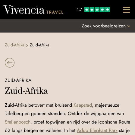
Go to content
4,7
Zoek voorbeeldreizen
Zuid-Afrika
Zuid-Afrika
ZUID-AFRIKA
Zuid-Afrika
Zuid‑Afrika betovert met bruisend
Kaapstad
, majestueuze
Tafelberg en gouden stranden. Ontdek de wijngaarden van
Stellenbosch
, proef topwijnen en rijd over de iconische Route
62 langs bergen en valleien. In het
Addo Elephant Park
sta je