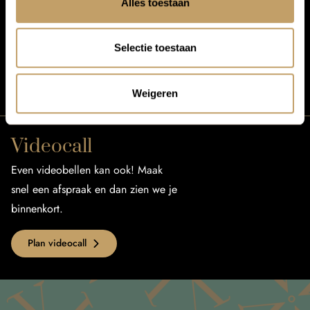
Mail ons
Alles toestaan
Wij streven ernaar om binnen één
werkdag je mail te beantwoorden.
Selectie toestaan
Mail reisvraag
Weigeren
Videocall
Even videobellen kan ook! Maak
snel een afspraak en dan zien we je
binnenkort.
Plan videocall