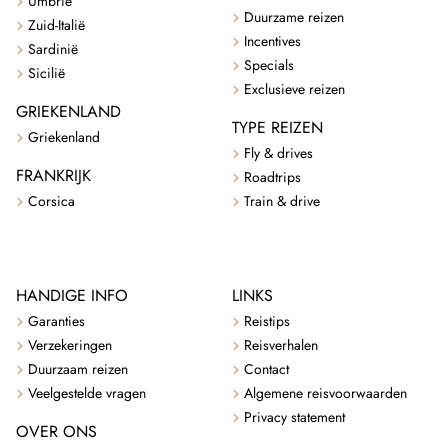
Umbrië
Duurzame reizen
Zuid-Italië
Incentives
Sardinië
Specials
Sicilië
Exclusieve reizen
GRIEKENLAND
TYPE REIZEN
Griekenland
Fly & drives
FRANKRIJK
Roadtrips
Corsica
Train & drive
HANDIGE INFO
LINKS
Garanties
Reistips
Verzekeringen
Reisverhalen
Duurzaam reizen
Contact
Veelgestelde vragen
Algemene reisvoorwaarden
Privacy statement
OVER ONS