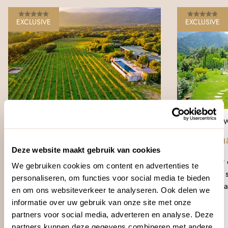
EXCLUSIVE
EXCLUSIVE
ZUIDOOSTEN CORSICA
NOORDW
Domaine de Peretti della
Cas’Anna
Deze website maakt gebruik van cookies
Rocca
Uitzicht
We gebruiken cookies om content en advertenties te
Serene s
Uitzicht op de wijngaarden
personaliseren, om functies voor social media te bieden
Zwemba
Intieme sfeer
en om ons websiteverkeer te analyseren. Ook delen we
Jacuzzi
Infinity pool
informatie over uw gebruik van onze site met onze
Tuin
Zonterras
partners voor social media, adverteren en analyse. Deze
Wifi
Restaurant
partners kunnen deze gegevens combineren met andere