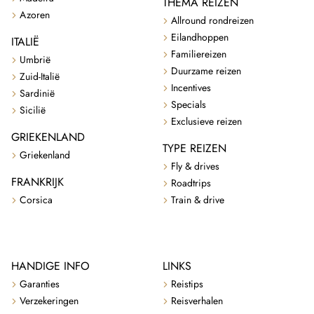
THEMA REIZEN
Azoren
Allround rondreizen
Eilandhoppen
ITALIË
Familiereizen
Umbrië
Duurzame reizen
Zuid-Italië
Incentives
Sardinië
Specials
Sicilië
Exclusieve reizen
GRIEKENLAND
TYPE REIZEN
Griekenland
Fly & drives
FRANKRIJK
Roadtrips
Corsica
Train & drive
HANDIGE INFO
LINKS
Garanties
Reistips
Verzekeringen
Reisverhalen