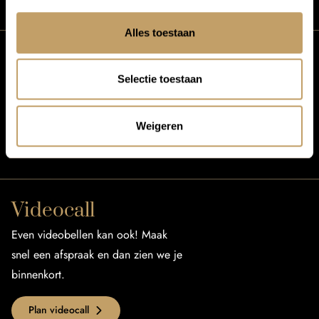
Alles toestaan
Mail ons
Selectie toestaan
Wij streven ernaar om binnen één
werkdag je mail te beantwoorden.
Weigeren
Mail reisvraag
Videocall
Even videobellen kan ook! Maak
snel een afspraak en dan zien we je
binnenkort.
Plan videocall