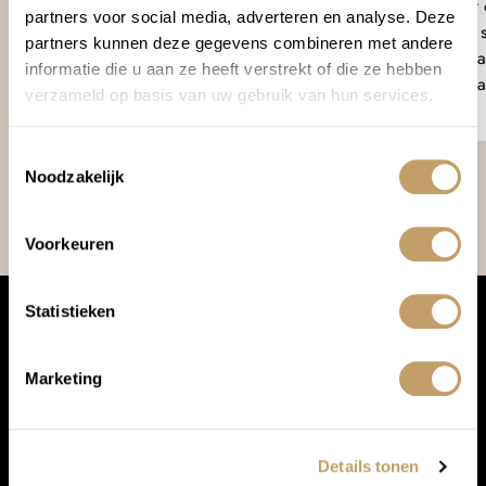
Uitzicht op bergen
Uitzicht
partners voor social media, adverteren en analyse. Deze
Serene sfeer
Serene s
partners kunnen deze gegevens combineren met andere
Zwembad
Restaura
informatie die u aan ze heeft verstrekt of die ze hebben
Table d’hôte
Zwemba
verzameld op basis van uw gebruik van hun services.
Ecologisch & zelfvoorzienend
Wifi
Toestemmingsselectie
Noodzakelijk
Voorkeuren
Statistieken
Bel ons
Wij zijn telefonisch bereikbaar van
Marketing
maandag tot en met vrijdag tussen
08.00 en 17.30 uur.
Details tonen
Bel 0570 - 769 157