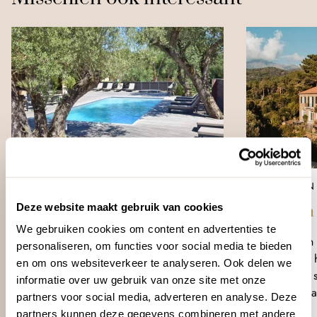
ZUIDEN CORSICA
WESTEN 
Deze website maakt gebruik van cookies
E Tre Stelle
L’Aiglon
We gebruiken cookies om content en advertenties te
Vlakbij Bonifacio
Midden 
personaliseren, om functies voor social media te bieden
Intieme tuin
Vlakbij 
en om ons websiteverkeer te analyseren. Ook delen we
Serene sfeer
Serene s
informatie over uw gebruik van onze site met onze
Loungebar
Zwemba
partners voor social media, adverteren en analyse. Deze
Zwembad
Tuin
partners kunnen deze gegevens combineren met andere