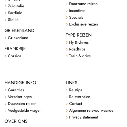
Duurzame reizen
Zuid-Italië
Incentives
Sardinië
Specials
Sicilië
Exclusieve reizen
GRIEKENLAND
TYPE REIZEN
Griekenland
Fly & drives
FRANKRIJK
Roadtrips
Corsica
Train & drive
HANDIGE INFO
LINKS
Garanties
Reistips
Verzekeringen
Reisverhalen
Duurzaam reizen
Contact
Veelgestelde vragen
Algemene reisvoorwaarden
Privacy statement
OVER ONS