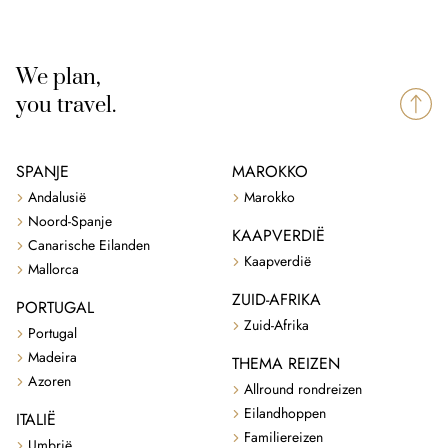
We plan,
you travel.
SPANJE
MAROKKO
Andalusië
Marokko
Noord-Spanje
KAAPVERDIË
Canarische Eilanden
Kaapverdië
Mallorca
ZUID-AFRIKA
PORTUGAL
Zuid-Afrika
Portugal
Madeira
THEMA REIZEN
Azoren
Allround rondreizen
Eilandhoppen
ITALIË
Familiereizen
Umbrië