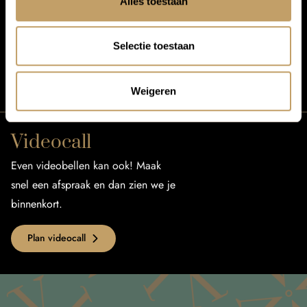
Alles toestaan
Wij streven ernaar om binnen één
werkdag je mail te beantwoorden.
Selectie toestaan
Mail reisvraag
Weigeren
Videocall
Even videobellen kan ook! Maak
snel een afspraak en dan zien we je
binnenkort.
Plan videocall