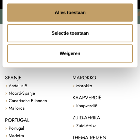
Alles toestaan
Selectie toestaan
We plan,
Weigeren
you travel.
SPANJE
MAROKKO
Andalusië
Marokko
Noord-Spanje
KAAPVERDIË
Canarische Eilanden
Kaapverdië
Mallorca
ZUID-AFRIKA
PORTUGAL
Zuid-Afrika
Portugal
Madeira
THEMA REIZEN