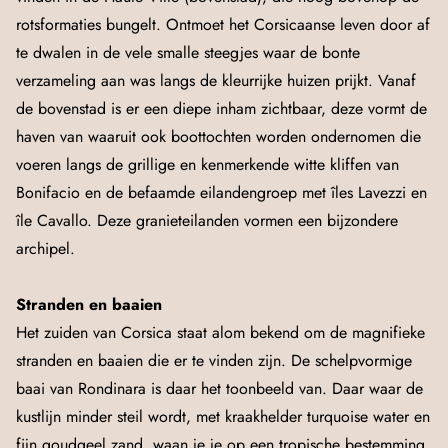
rotsformaties bungelt. Ontmoet het Corsicaanse leven door af
te dwalen in de vele smalle steegjes waar de bonte
verzameling aan was langs de kleurrijke huizen prijkt. Vanaf
de bovenstad is er een diepe inham zichtbaar, deze vormt de
haven van waaruit ook boottochten worden ondernomen die
voeren langs de grillige en kenmerkende witte kliffen van
Bonifacio en de befaamde eilandengroep met îles Lavezzi en
île Cavallo. Deze granieteilanden vormen een bijzondere
archipel.
Stranden en baaien
Het zuiden van Corsica staat alom bekend om de magnifieke
stranden en baaien die er te vinden zijn. De schelpvormige
baai van Rondinara is daar het toonbeeld van. Daar waar de
kustlijn minder steil wordt, met kraakhelder turquoise water en
fijn goudgeel zand, waan je je op een tropische bestemming.