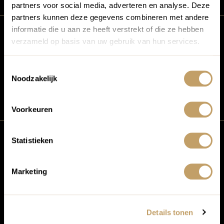
partners voor social media, adverteren en analyse. Deze
partners kunnen deze gegevens combineren met andere
informatie die u aan ze heeft verstrekt of die ze hebben
Mail ons
verzameld op basis van uw gebruik van hun services.
Wij streven ernaar om binnen één
werkdag je mail te beantwoorden.
Toestemmingsselectie
Noodzakelijk
Mail reisvraag
Voorkeuren
Videocall
Statistieken
Even videobellen kan ook! Maak
Marketing
snel een afspraak en dan zien we je
binnenkort.
Plan videocall
Details tonen