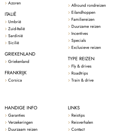
Azoren
Allround rondreizen
Eilandhoppen
ITALIË
Familiereizen
Umbrië
Duurzame reizen
Zuid-Italië
Incentives
Sardinië
Specials
Sicilië
Exclusieve reizen
GRIEKENLAND
TYPE REIZEN
Griekenland
Fly & drives
FRANKRIJK
Roadtrips
Corsica
Train & drive
HANDIGE INFO
LINKS
Garanties
Reistips
Verzekeringen
Reisverhalen
Duurzaam reizen
Contact