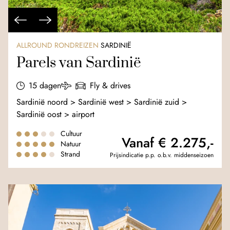
ALLROUND RONDREIZEN
SARDINIË
Parels van Sardinië
15 dagen
Fly & drives
Sardinië noord > Sardinië west > Sardinië zuid >
Sardinië oost > airport
Cultuur
Vanaf € 2.275,-
Natuur
Strand
Prijsindicatie p.p. o.b.v. middenseizoen