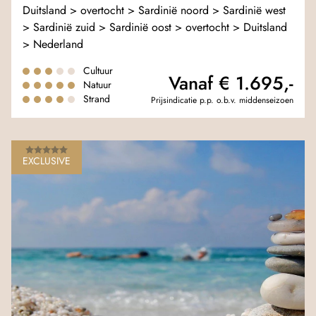
Duitsland > overtocht > Sardinië noord > Sardinië west
> Sardinië zuid > Sardinië oost > overtocht > Duitsland
> Nederland
Cultuur
Vanaf € 1.695,-
Natuur
Strand
Prijsindicatie p.p. o.b.v. middenseizoen
EXCLUSIVE