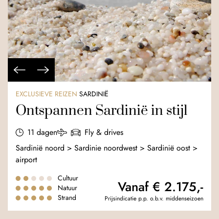
EXCLUSIEVE REIZEN
SARDINIË
Ontspannen Sardinië in stijl
11 dagen
Fly & drives
Sardinië noord > Sardinie noordwest > Sardinië oost >
airport
Cultuur
Vanaf € 2.175,-
Natuur
Strand
Prijsindicatie p.p. o.b.v. middenseizoen