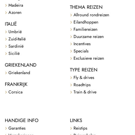
Madeira
THEMA REIZEN
Azoren
Allround rondreizen
Eilandhoppen
ITALIË
Familiereizen
Umbrië
Duurzame reizen
Zuid-Italië
Incentives
Sardinië
Specials
Sicilië
Exclusieve reizen
GRIEKENLAND
TYPE REIZEN
Griekenland
Fly & drives
FRANKRIJK
Roadtrips
Corsica
Train & drive
HANDIGE INFO
LINKS
Garanties
Reistips