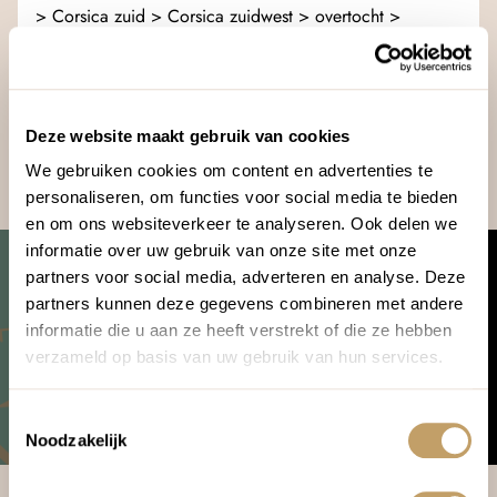
> Corsica zuid > Corsica zuidwest > overtocht >
Frankrijk > Nederland
Cultuur
Vanaf € 2.075,-
Natuur
Strand
Prijsindicatie p.p. o.b.v. middenseizoen
Deze website maakt gebruik van cookies
We gebruiken cookies om content en advertenties te
personaliseren, om functies voor social media te bieden
en om ons websiteverkeer te analyseren. Ook delen we
informatie over uw gebruik van onze site met onze
Liever even direct je
partners voor social media, adverteren en analyse. Deze
reiswensen bespreken met één
partners kunnen deze gegevens combineren met andere
van onze reisexperts?
informatie die u aan ze heeft verstrekt of die ze hebben
verzameld op basis van uw gebruik van hun services.
Maak video belafspraak
Toestemmingsselectie
Maak telefonische belafspraak
Noodzakelijk