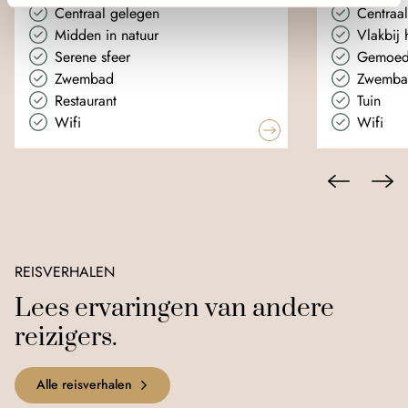
Centraal gelegen
Centraa
Midden in natuur
Vlakbij 
Serene sfeer
Gemoede
Zwembad
Zwemba
Restaurant
Tuin
Wifi
Wifi
REISVERHALEN
Lees ervaringen van andere
reizigers.
Alle reisverhalen