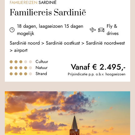
FAMILIEREIZEN
SARDINIË
Familiereis Sardinië
18 dagen, laagseizoen 15 dagen
Fly &
mogelijk
drives
Sardinië noord > Sardinië oostkust > Sardinië noordwest
> airport
Cultuur
Vanaf € 2.495,-
Natuur
Strand
Prijsindicatie p.p. o.b.v. hoogseizoen