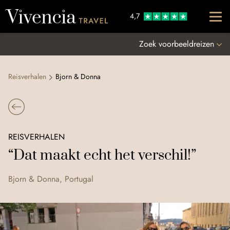
Go to content
4,7
Zoek voorbeeldreizen
Reisverhalen
Bjorn & Donna
REISVERHALEN
“Dat maakt echt het verschil!”
Bjorn & Donna, Portugal