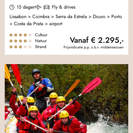
15 dagen
Fly & drives
Lissabon > Coimbra > Serra da Estrela > Douro > Porto
> Costa da Prata > airport
Cultuur
Vanaf € 2.295,-
Natuur
Strand
Prijsindicatie p.p. o.b.v. middenseizoen