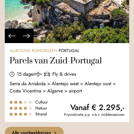
ALLROUND RONDREIZEN
PORTUGAL
Parels van Zuid-Portugal
15 dagen
Fly & drives
Serra da Arrabida > Alentejo west > Alentejo oost >
Costa Vicentina > Algarve > airport
Cultuur
Vanaf € 2.295,-
Natuur
Strand
Prijsindicatie p.p. o.b.v. middenseizoen
Alle voorbeeldreizen