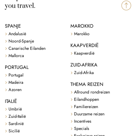
you travel.
SPANJE
MAROKKO
Andalusië
Marokko
Noord-Spanje
KAAPVERDIË
Canarische Eilanden
Kaapverdië
Mallorca
ZUID-AFRIKA
PORTUGAL
Zuid-Afrika
Portugal
Madeira
THEMA REIZEN
Azoren
Allround rondreizen
Eilandhoppen
ITALIË
Familiereizen
Umbrië
Duurzame reizen
Zuid-Italië
Incentives
Sardinië
Specials
Sicilië
Exclusieve reizen