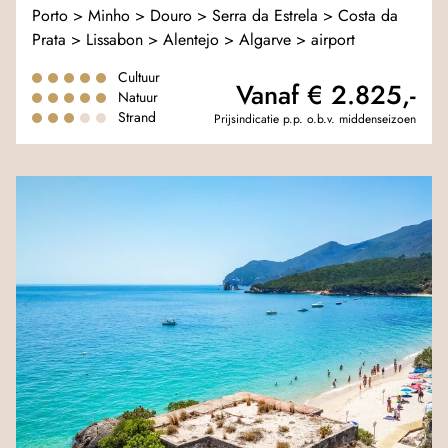
Porto > Minho > Douro > Serra da Estrela > Costa da
Prata > Lissabon > Alentejo > Algarve > airport
Cultuur
Vanaf € 2.825,-
Natuur
Strand
Prijsindicatie p.p. o.b.v. middenseizoen