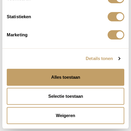
Statistieken
Marketing
Details tonen
Alles toestaan
Serra da Estrela
Selectie toestaan
Serra da Estrela is het grootste beschermde natuurgebied van
Portugal. Met 1993 meter is de berg Torre het hoogste punt
van het Portugese vasteland. Het is een wandelgebied bij
Weigeren
uitstek.