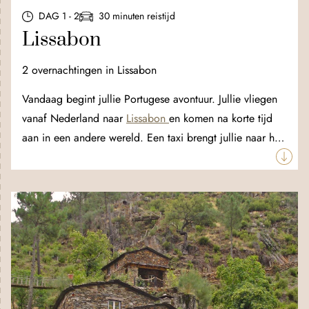
DAG 1 - 2
30 minuten reistijd
Lissabon
2 overnachtingen in Lissabon
Vandaag begint jullie Portugese avontuur. Jullie vliegen
vanaf Nederland naar
Lissabon
en komen na korte tijd
aan in een andere wereld. Een taxi brengt jullie naar het
sfeervolle kleinschalige hotel in het hart van Lisboa. De
stad ligt aan jullie voeten, klaar om ontdekt te worden!
Neem tram 28 en ontdek de volkswijken Alfama en
Bairro Alto en geniet van de vergezichten vanaf de vele
Miradouros in de stad. Bij jullie reis is ook een
begeleide fietstour door Lissabon met Nederlandstalige
gids inbegrepen.