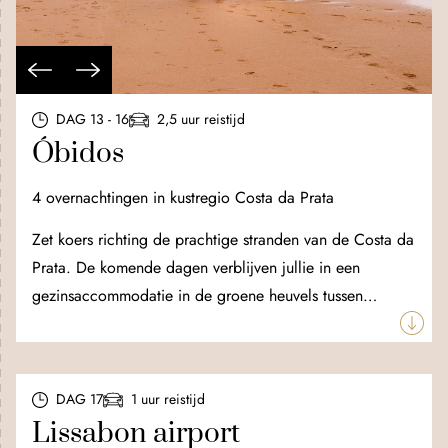
DAG 13 - 16
2,5 uur reistijd
Óbidos
4 overnachtingen in kustregio Costa da Prata
Zet koers richting de prachtige stranden van de Costa da
Prata. De komende dagen verblijven jullie in een
gezinsaccommodatie in de groene heuvels tussen
Óbidos
en Alcobaça. Door de ligging niet ver van de
Atlantische kust in het westen en het grote
natuurreservaat Serra d’Aire e Candeeiros in het oosten,
DAG 17
1 uur reistijd
is jullie accommodatie ideaal gelegen voor uitstapjes in
Lissabon airport
dit gevarieerde Portugese landschap. Boek bijvoorbeeld