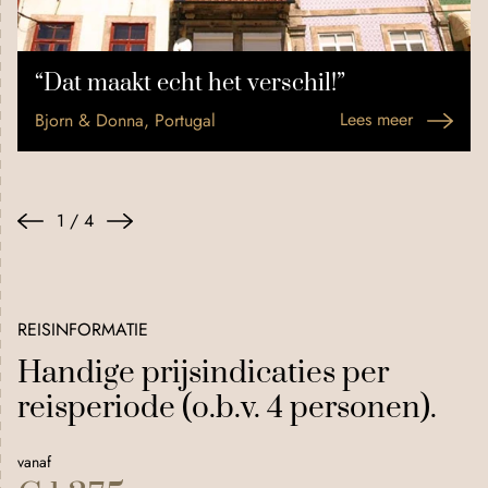
“Dat maakt echt het verschil!”
Lees meer
Bjorn & Donna, Portugal
1
/
4
REISINFORMATIE
Handige prijsindicaties per
reisperiode (o.b.v. 4 personen).
vanaf