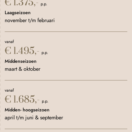
€ 1.375,-
p.p.
Laagseizoen
november t/m februari
vanaf
€ 1.495,-
p.p.
Middenseizoen
maart & oktober
vanaf
€ 1.685,-
p.p.
Midden- hoogseizoen
april t/m juni & september