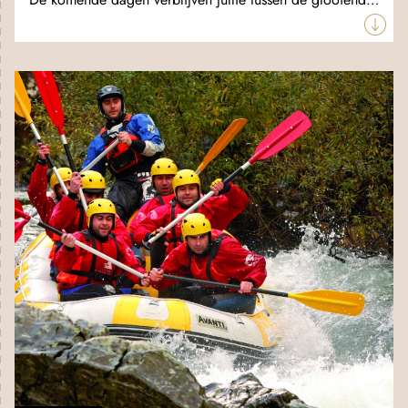
De komende dagen verblijven jullie tussen de glooiende
groene heuvels van de regio
Dão
, ten westen van de
hoogste bergketen van Portugal: Serra da Estrela. Boek
bij de receptie een spannende fietsexcursie langs een
oude spoorlijn, dwars door de prachtige Dão-regio en
neem een frisse duik in één van de natuurlijke
rivierstrandjes!