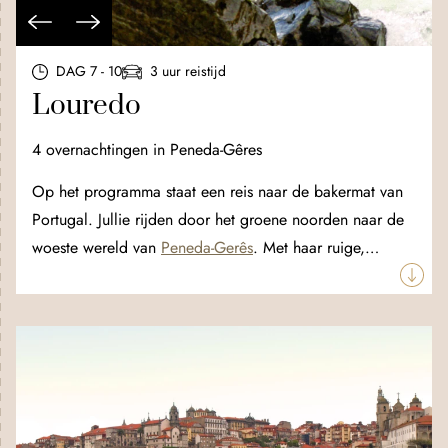
DAG 7 - 10
3 uur reistijd
Louredo
4 overnachtingen in Peneda-Gêres
Op het programma staat een reis naar de bakermat van
Portugal. Jullie rijden door het groene noorden naar de
woeste wereld van
Peneda-Gerês
. Met haar ruige,
rotsachtige bergen, talloze kleine beekjes, groene
vegetatie en wildleven is Nationaal Park Peneda-Gerês
bijzonder geschikt voor natuurliefhebbers. Het leent zich
uitstekend voor avontuurlijke dagtochtjes. Durven jullie
van de gebaande paden te gaan? Dan is canyoning een
geweldige ervaring!