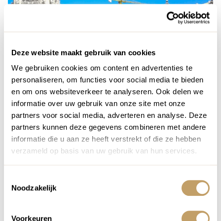
Deze website maakt gebruik van cookies
We gebruiken cookies om content en advertenties te
personaliseren, om functies voor social media te bieden
en om ons websiteverkeer te analyseren. Ook delen we
informatie over uw gebruik van onze site met onze
partners voor social media, adverteren en analyse. Deze
Excursie: fietstour Lissabon
partners kunnen deze gegevens combineren met andere
informatie die u aan ze heeft verstrekt of die ze hebben
Verken de bruisende hoofdstad van Portugal per fiets, dwars
verzameld op basis van uw gebruik van hun services.
door de kleurrijke volkswijken. Jullie Nederlandstalige gids
laat je de mooiste plekken zien tijdens een 3 uur durende
Toestemmingsselectie
tour.
Noodzakelijk
Voorkeuren