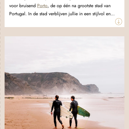
voor bruisend
Porto
, de op één na grootste stad van
Portugal. In de stad verblijven jullie in een stijlvol en
centraal gelegen appartement op loopafstand van alle
belangrijke bezienswaardigheden. Struin door de
nostalgisch aandoende straatjes met zijn verweerde
huizen, piepkleine winkeltjes en kerken, waarvan
sommige met de mooiste ‘azulejos’ zijn betegeld.