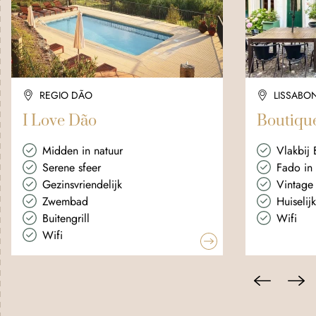
REGIO DÃO
LISSABO
I Love Dão
Boutique
Midden in natuur
Vlakbij 
Serene sfeer
Fado in 
Gezinsvriendelijk
Vintage s
Zwembad
Huiselij
Buitengrill
Wifi
Wifi