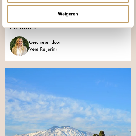
INSPIRATIE
Weigeren
Ontdek het groene hart van veelzijdig
Sardinië.
Geschreven door
Vera Reijerink