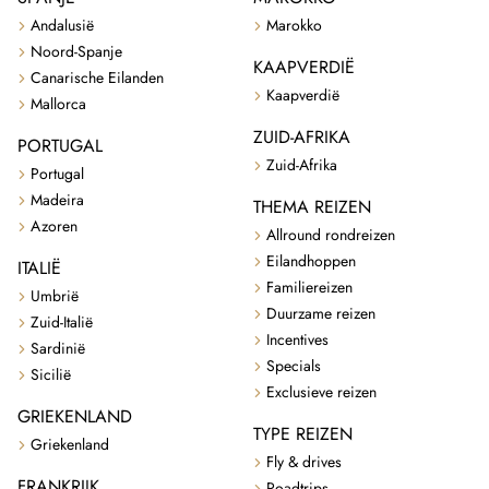
Andalusië
Marokko
Noord-Spanje
KAAPVERDIË
Canarische Eilanden
Kaapverdië
Mallorca
ZUID-AFRIKA
PORTUGAL
Zuid-Afrika
Portugal
Madeira
THEMA REIZEN
Azoren
Allround rondreizen
Eilandhoppen
ITALIË
Familiereizen
Umbrië
Duurzame reizen
Zuid-Italië
Incentives
Sardinië
Specials
Sicilië
Exclusieve reizen
GRIEKENLAND
TYPE REIZEN
Griekenland
Fly & drives
FRANKRIJK
Roadtrips