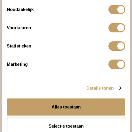
Toestemmingsselectie
Misschien ook interessant.
Noodzakelijk
Alle reistips
Voorkeuren
Statistieken
Marketing
Details tonen
Alles toestaan
Selectie toestaan